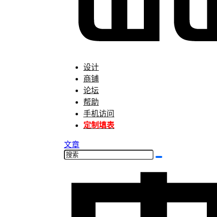
设计
商铺
论坛
帮助
手机访问
定制填表
文章