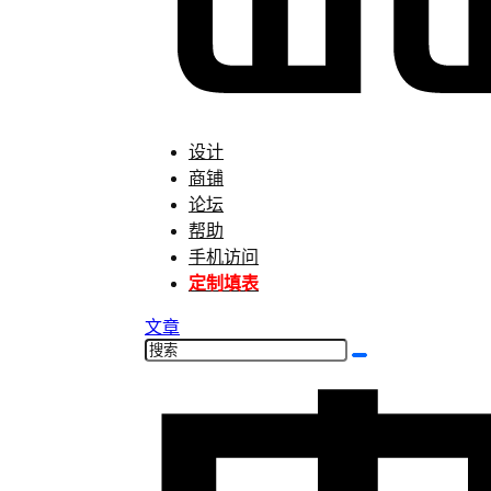
设计
商铺
论坛
帮助
手机访问
定制填表
文章