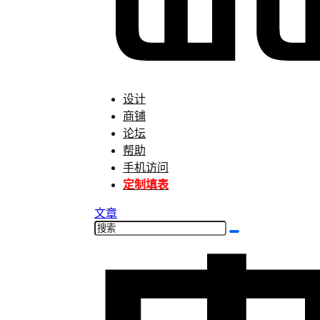
设计
商铺
论坛
帮助
手机访问
定制填表
文章