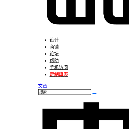
设计
商铺
论坛
帮助
手机访问
定制填表
文章