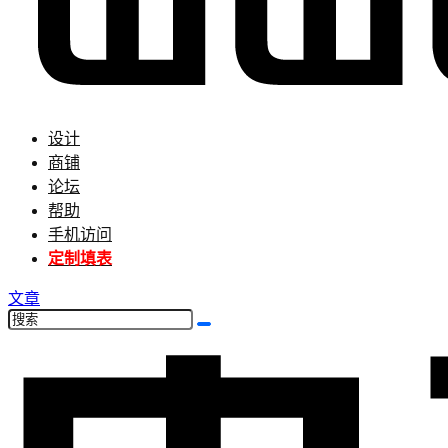
设计
商铺
论坛
帮助
手机访问
定制填表
文章