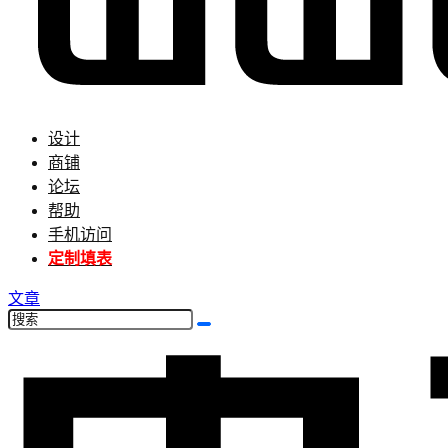
设计
商铺
论坛
帮助
手机访问
定制填表
文章