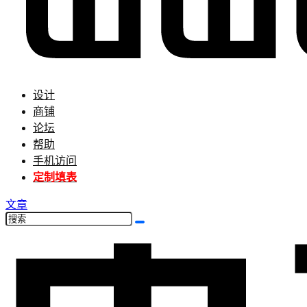
设计
商铺
论坛
帮助
手机访问
定制填表
文章