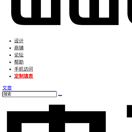
设计
商铺
论坛
帮助
手机访问
定制填表
文章