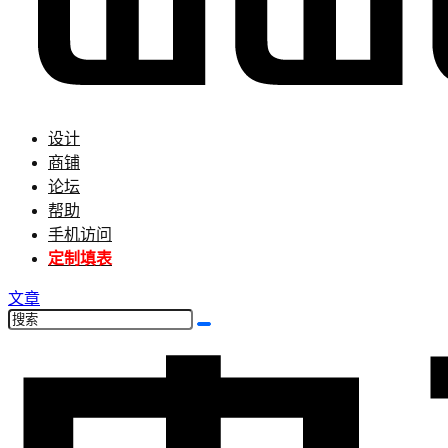
设计
商铺
论坛
帮助
手机访问
定制填表
文章