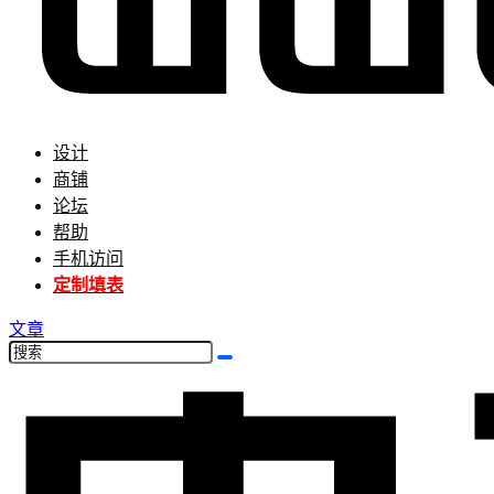
设计
商铺
论坛
帮助
手机访问
定制填表
文章