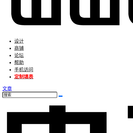
设计
商铺
论坛
帮助
手机访问
定制填表
文章