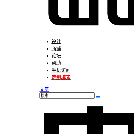
设计
商铺
论坛
帮助
手机访问
定制填表
文章