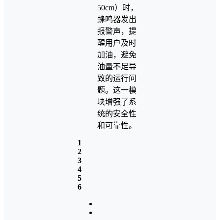
50cm）时，
蜂鸣器发出
报警声，提
醒用户及时
加油，避免
油量不足导
致的运行问
题。这一模
块增强了系
统的安全性
和可靠性。
1
2
3
4
5
6