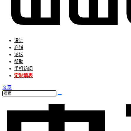
设计
商铺
论坛
帮助
手机访问
定制填表
文章