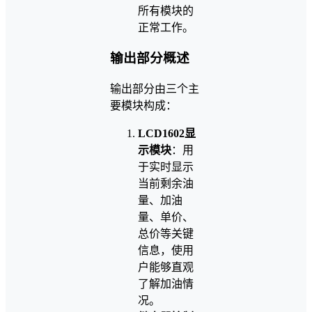
所有模块的
正常工作。
输出部分概述
输出部分由三个主
要模块构成：
LCD1602显
示模块
：用
于实时显示
当前剩余油
量、加油
量、单价、
总价等关键
信息，使用
户能够直观
了解加油情
况。