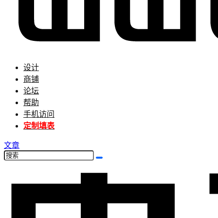
设计
商铺
论坛
帮助
手机访问
定制填表
文章