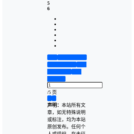
5
6
首页
实物资料预览
仿真资料预览
设计
说明书演示
答辩
PPT预览
/
5 页
❮
❯
声明：
本站所有文
章，如无特殊说明
或标注，均为本站
原创发布。任何个
人或组织，在未征