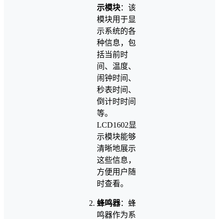
示模块
：该
模块用于显
示系统的各
种信息，包
括当前时
间、温度、
闹钟时间、
秒表时间、
倒计时时间
等。
LCD1602显
示模块能够
清晰地展示
这些信息，
方便用户随
时查看。
蜂鸣器
：蜂
鸣器作为系