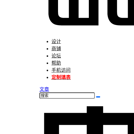
设计
商铺
论坛
帮助
手机访问
定制填表
文章