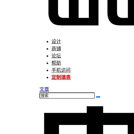
设计
商铺
论坛
帮助
手机访问
定制填表
文章