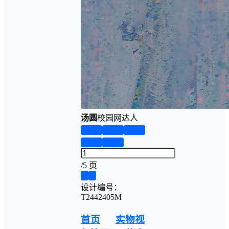
汤圆
校园网达人
第1页
第2页
第3页
第4页
第5页
/
5 页
❮
❯
设计编号：
T2442405M
首页
实物视