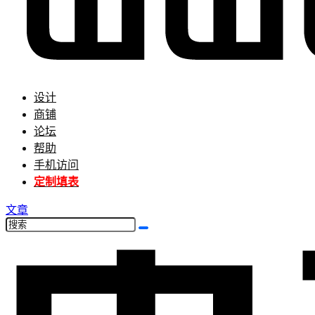
设计
商铺
论坛
帮助
手机访问
定制填表
文章