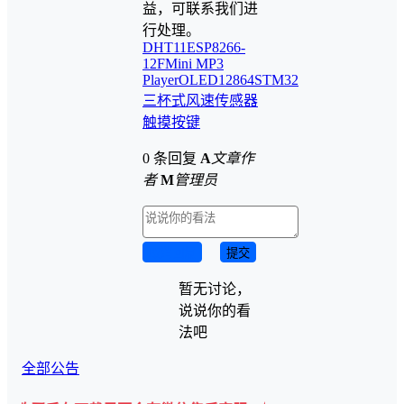
益，可联系我们进
行处理。
DHT11
ESP8266-
12F
Mini MP3
Player
OLED12864
STM32
三杯式风速传感器
触摸按键
0 条回复
A
文章作
者
M
管理员
取消回复
提交
暂无讨论，
说说你的看
法吧
全部公告