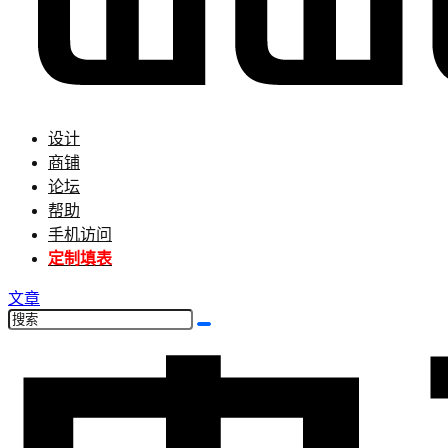
设计
商铺
论坛
帮助
手机访问
定制填表
文章