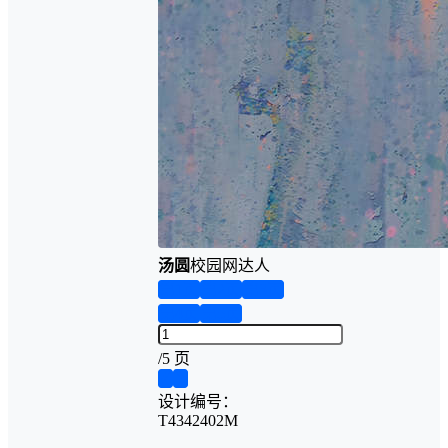
汤圆
校园网达人
第1页
第2页
第3页
第4页
第5页
/
5 页
❮
❯
设计编号：
T4342402M