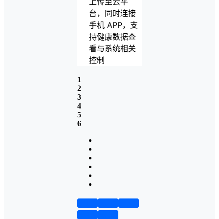
上传至云平
台，同时连接
手机 APP，支
持健康数据查
看与系统相关
控制
1
2
3
4
5
6
第1页
第2页
第3页
第4页
第5页