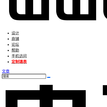
设计
商铺
论坛
帮助
手机访问
定制填表
文章