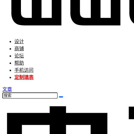
设计
商铺
论坛
帮助
手机访问
定制填表
文章