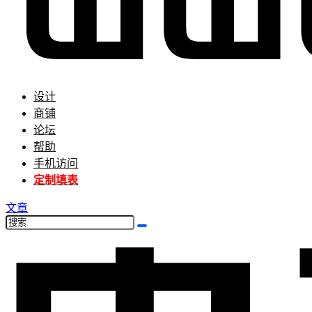
设计
商铺
论坛
帮助
手机访问
定制填表
文章