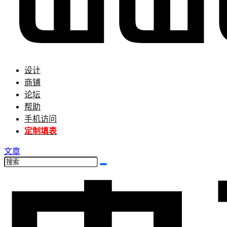
设计
商铺
论坛
帮助
手机访问
定制填表
文章