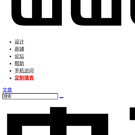
设计
商铺
论坛
帮助
手机访问
定制填表
文章