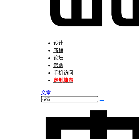
设计
商铺
论坛
帮助
手机访问
定制填表
文章