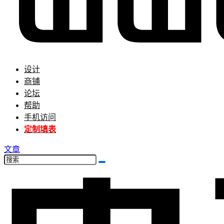
设计
商铺
论坛
帮助
手机访问
定制填表
文章