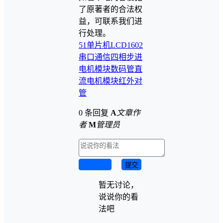
了原著者的合法权
益，可联系我们进
行处理。
51单片机
LCD1602
串口通信
四相步进
电机模块
数码管
直
流电机模块
红外对
管
0 条回复
A
文章作
者
M
管理员
取消回复
提交
暂无讨论，
说说你的看
法吧