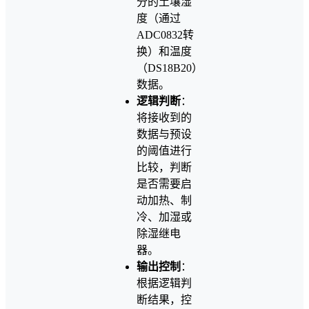
分的土壤湿
度（通过
ADC0832转
换）和温度
（DS18B20）
数据。
逻辑判断
：
将接收到的
数据与预设
的阈值进行
比较，判断
是否需要启
动加热、制
冷、加湿或
除湿继电
器。
输出控制
：
根据逻辑判
断结果，控