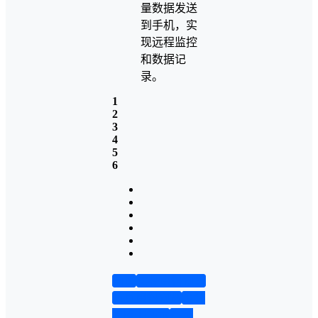
量数据发送
到手机，实
现远程监控
和数据记
录。
1
2
3
4
5
6
首页
实物资料预览
仿真资料预览
设计
说明书演示
答辩