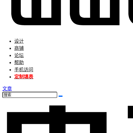
设计
商铺
论坛
帮助
手机访问
定制填表
文章