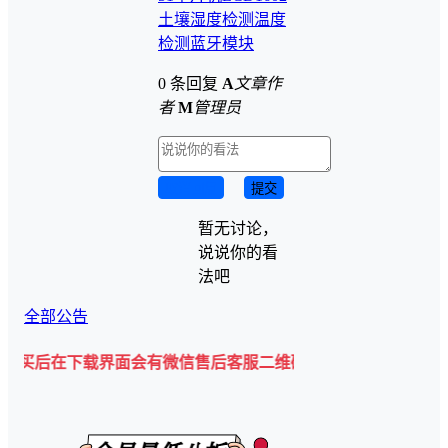
土壤湿度检测
温度
检测
蓝牙模块
0 条回复
A
文章作
者
M
管理员
取消回复
提交
暂无讨论，
说说你的看
法吧
全部公告
在下载界面会有微信售后客服二维码💡