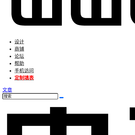
设计
商铺
论坛
帮助
手机访问
定制填表
文章