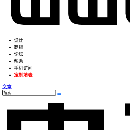
设计
商铺
论坛
帮助
手机访问
定制填表
文章