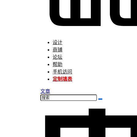
设计
商铺
论坛
帮助
手机访问
定制填表
文章