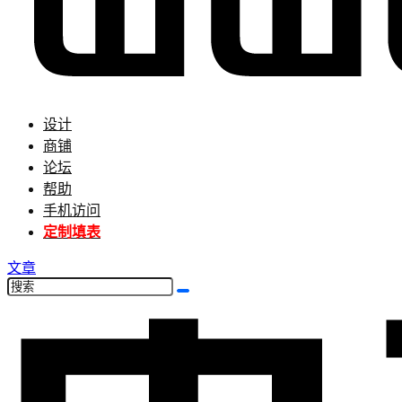
设计
商铺
论坛
帮助
手机访问
定制填表
文章