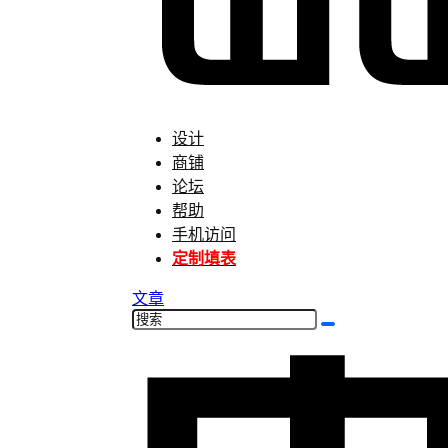
设计
商铺
论坛
帮助
手机访问
定制填表
文章