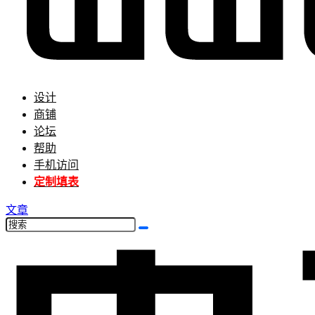
设计
商铺
论坛
帮助
手机访问
定制填表
文章