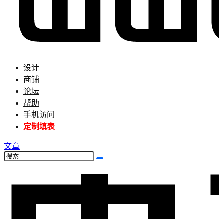
设计
商铺
论坛
帮助
手机访问
定制填表
文章