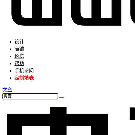
设计
商铺
论坛
帮助
手机访问
定制填表
文章