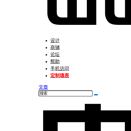
设计
商铺
论坛
帮助
手机访问
定制填表
文章