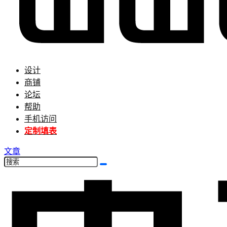
设计
商铺
论坛
帮助
手机访问
定制填表
文章