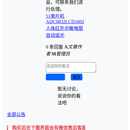
益，可联系我们进
行处理。
51单片机
ADC0832
LCD1602
人体红外
光敏电阻
自动追光
0 条回复
A
文章作
者
M
管理员
取消回复
提交
暂无讨论，
说说你的看
法吧
全部公告
买后在下载界面会有微信售后客服二维码💡