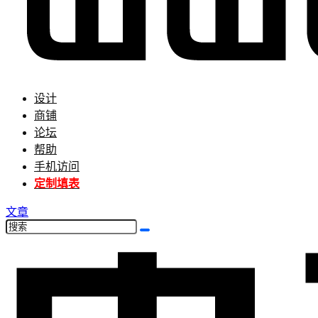
设计
商铺
论坛
帮助
手机访问
定制填表
文章