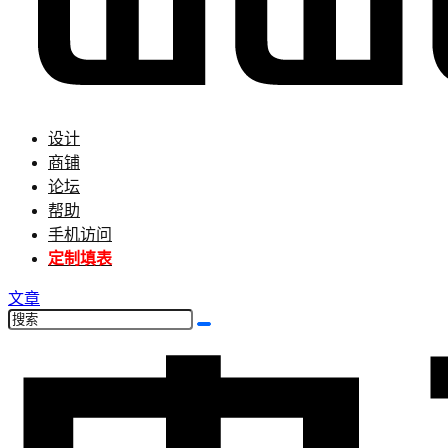
设计
商铺
论坛
帮助
手机访问
定制填表
文章