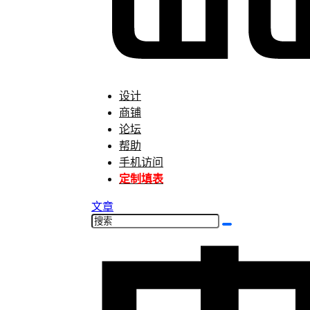
设计
商铺
论坛
帮助
手机访问
定制填表
文章