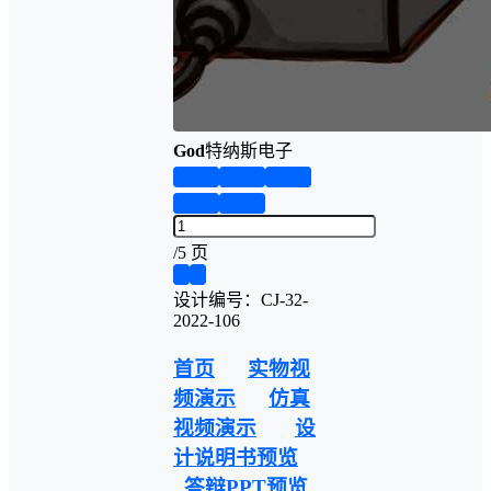
God
特纳斯电子
第1页
第2页
第3页
第4页
第5页
/
5 页
❮
❯
设计编号：CJ-32-
2022-106
首页
实物视
频演示
仿真
视频演示
设
计说明书预览
答辩PPT预览