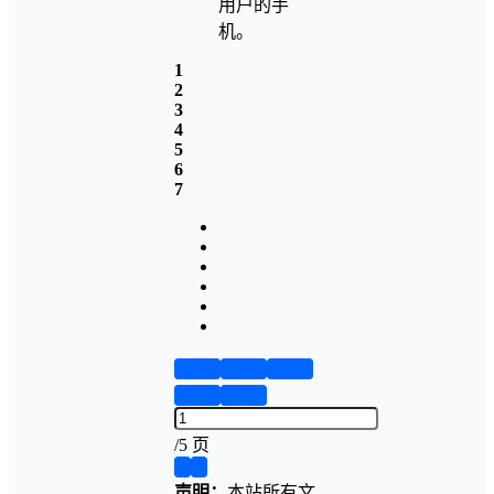
用户的手
机。
1
2
3
4
5
6
7
第1页
第2页
第3页
第4页
第5页
/
5 页
❮
❯
声明：
本站所有文