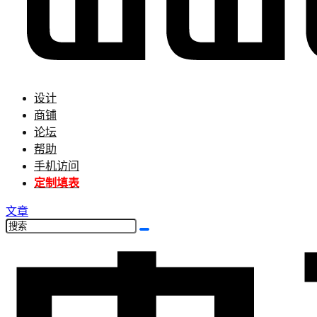
设计
商铺
论坛
帮助
手机访问
定制填表
文章