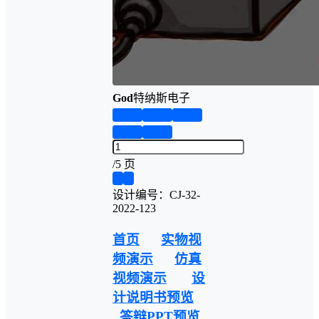
God
特纳斯电子
第1页
第2页
第3页
第4页
第5页
/
5 页
❮
❯
设计编号：CJ-32-
2022-123
首页
实物视
频演示
仿真
视频演示
设
计说明书预览
答辩PPT预览