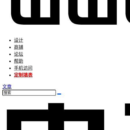
设计
商铺
论坛
帮助
手机访问
定制填表
文章