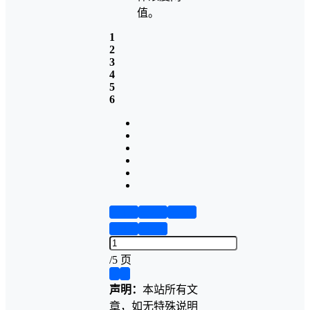
值。
1
2
3
4
5
6
第1页
第2页
第3页
第4页
第5页
/
5 页
❮
❯
声明：
本站所有文
章，如无特殊说明