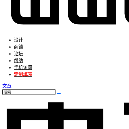
设计
商铺
论坛
帮助
手机访问
定制填表
文章