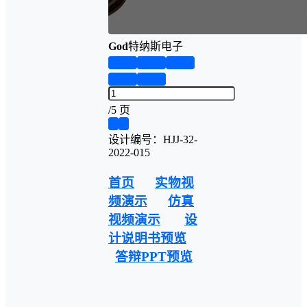
God
特纳斯电子
第1页
第2页
第3页
第4页
第5页
/
5 页
❮
❯
设计编号：HJJ-32-
2022-015
首页
实物视
频演示
仿真
视频演示
设
计说明书预览
答辩PPT预览