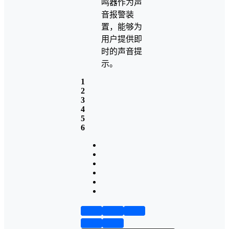
鸣器作为声
音报警装
置，能够为
用户提供即
时的声音提
示。
1
2
3
4
5
6
第1页
第2页
第3页
第4页
第5页