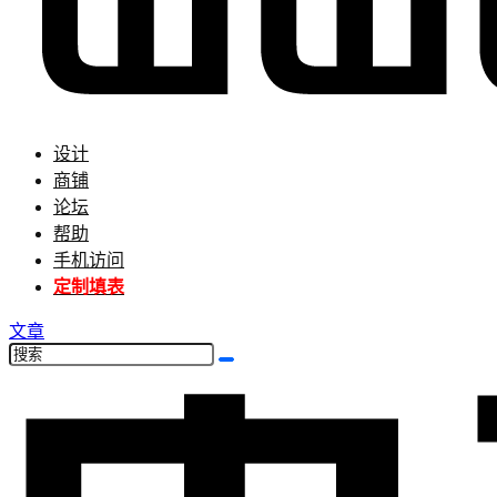
设计
商铺
论坛
帮助
手机访问
定制填表
文章