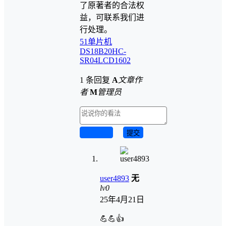
了原著者的合法权
益，可联系我们进
行处理。
51单片机
DS18B20
HC-
SR04
LCD1602
1 条回复
A
文章作
者
M
管理员
取消回复
提交
user4893
无
lv0
25年4月21日
💪💪👍