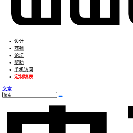
设计
商铺
论坛
帮助
手机访问
定制填表
文章