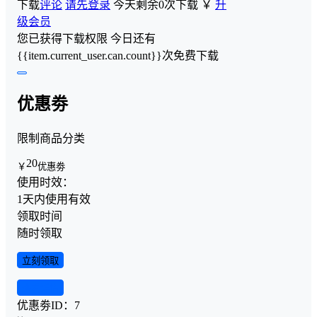
下载
评论
请先登录
今天剩余0次下载
￥
升
级会员
您已获得下载权限
今日还有
{{item.current_user.can.count}}次免费下载
优惠劵
限制商品分类
20
￥
优惠劵
使用时效：
1天内使用有效
领取时间
随时领取
立刻领取
查看详情
优惠劵ID：
7