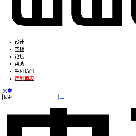
设计
商铺
论坛
帮助
手机访问
定制填表
文章