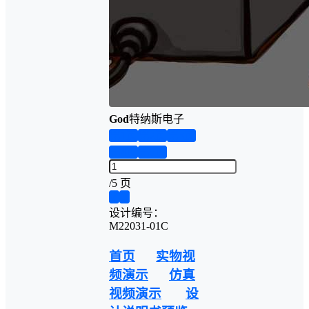
God
特纳斯电子
第1页
第2页
第3页
第4页
第5页
/
5 页
❮
❯
设计编号：
M22031-01C
首页
实物视
频演示
仿真
视频演示
设