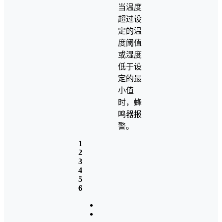
当温度
超过设
定的温
度阈值
或湿度
低于设
定的最
小值
时，蜂
鸣器报
警。
1
2
3
4
5
6