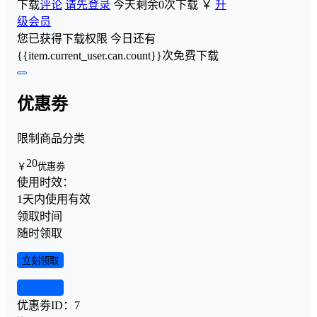
下载
评论
请先登录
今天剩余0次下载
￥
升
级会员
您已获得下载权限
今日还有
{{item.current_user.can.count}}次免费下载
优惠劵
限制商品分类
20
￥
优惠劵
使用时效：
1天内使用有效
领取时间
随时领取
立刻领取
查看详情
优惠劵ID：
7