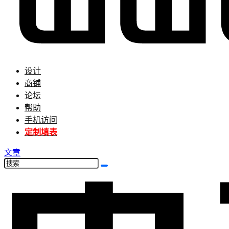
设计
商铺
论坛
帮助
手机访问
定制填表
文章