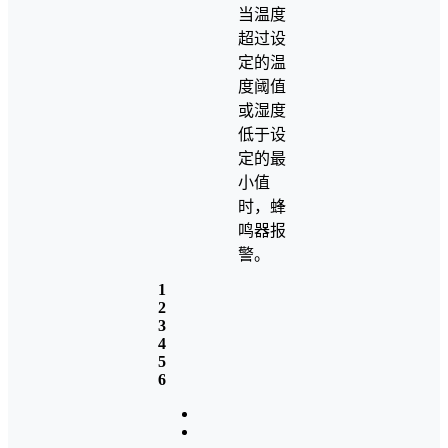
当温度
超过设
定的温
度阈值
或湿度
低于设
定的最
小值
时，蜂
鸣器报
警。
1
2
3
4
5
6