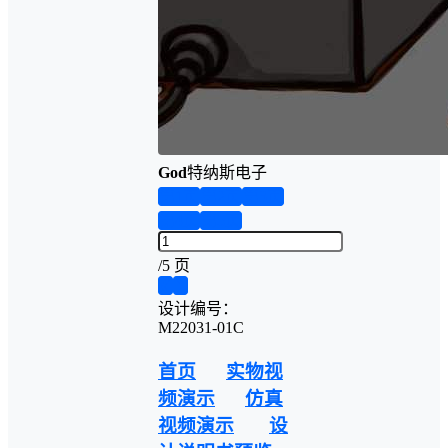
God
特纳斯电子
第1页
第2页
第3页
第4页
第5页
/
5 页
❮
❯
设计编号：
M22031-01C
首页
实物视
频演示
仿真
视频演示
设