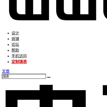
设计
商铺
论坛
帮助
手机访问
定制填表
文章