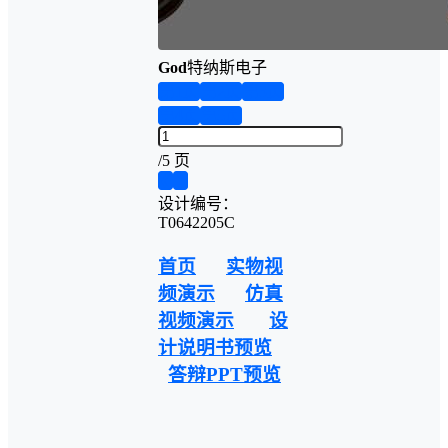
God
特纳斯电子
第1页
第2页
第3页
第4页
第5页
/
5 页
❮
❯
设计编号：
T0642205C
首页
实物视
频演示
仿真
视频演示
设
计说明书预览
答辩PPT预览