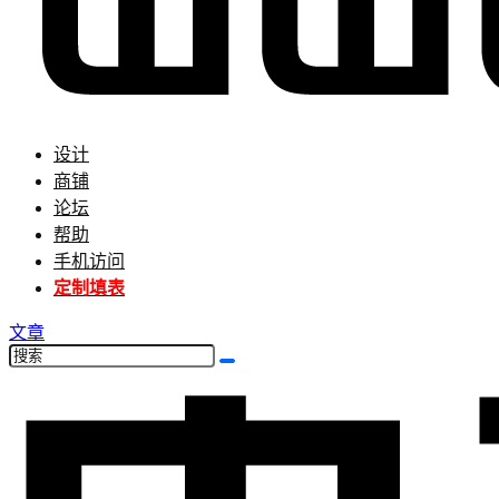
设计
商铺
论坛
帮助
手机访问
定制填表
文章