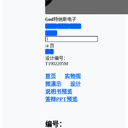
God
特纳斯电子
第1页
第2页
第3页
第4页
/
4 页
❮
❯
设计编号：
T1902205M
首页
实物视
频演示
设计
说明书预览
答辩PPT预览
编号：