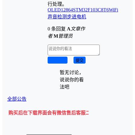
行处理。
OLED12864
STM32F103C8T6
WiFi
声音检测
步进电机
0 条回复
A
文章作
者
M
管理员
取消回复
提交
暂无讨论，
说说你的看
法吧
全部公告
买后在下载界面会有微信售后客服二维码💡