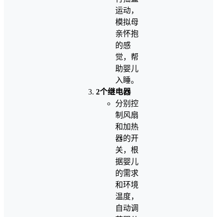
运动，
模拟母
亲怀抱
的感
觉，帮
助婴儿
入睡。
2个继电器
分别控
制风扇
和加热
器的开
关，根
据婴儿
的需求
和环境
温度，
自动调