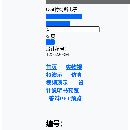
God
特纳斯电子
第1页
第2页
第3页
第4页
第5页
/
5 页
❮
❯
设计编号：
T2562203M
首页
实物视
频演示
仿真
视频演示
设
计说明书预览
答辩PPT预览
编号：