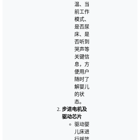
温、当
前工作
模式、
是否尿
床、是
否听到
哭声等
关键信
息，方
便用户
随时了
解婴儿
的状
态。
步进电机及
驱动芯片
驱动婴
儿床进
行摇篮