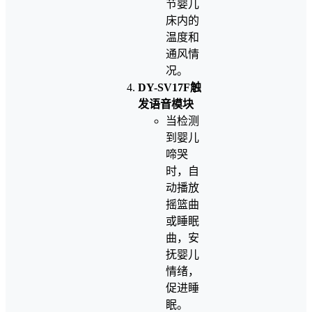
节婴儿
床内的
温度和
通风情
况。
DY-SV17F触
发语音模块
当检测
到婴儿
啼哭
时，自
动播放
摇篮曲
或睡眠
曲，安
抚婴儿
情绪，
促进睡
眠。