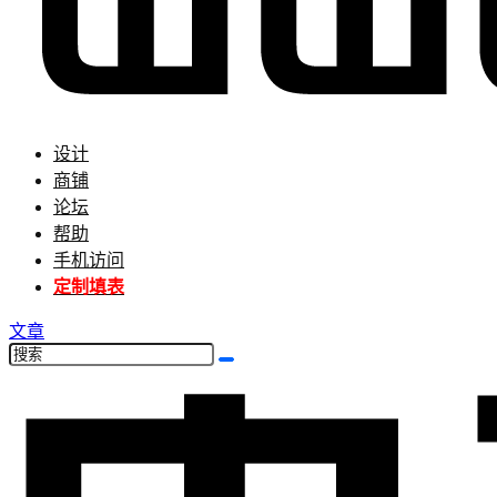
设计
商铺
论坛
帮助
手机访问
定制填表
文章