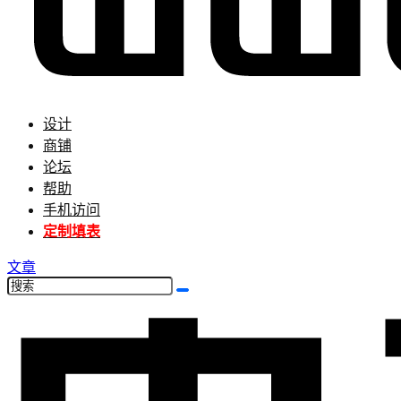
设计
商铺
论坛
帮助
手机访问
定制填表
文章