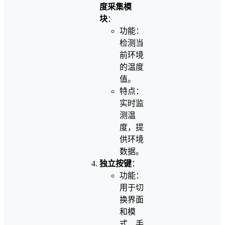
度采集模
块
：
功能：
检测当
前环境
的温度
值。
特点：
实时监
测温
度，提
供环境
数据。
独立按键
：
功能：
用于切
换界面
和模
式、手