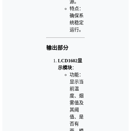
源。
特点：
确保系
统稳定
运行。
输出部分
LCD1602显
示模块
：
功能：
显示当
前温
度、烟
雾值及
其阈
值、是
否有
雨、模