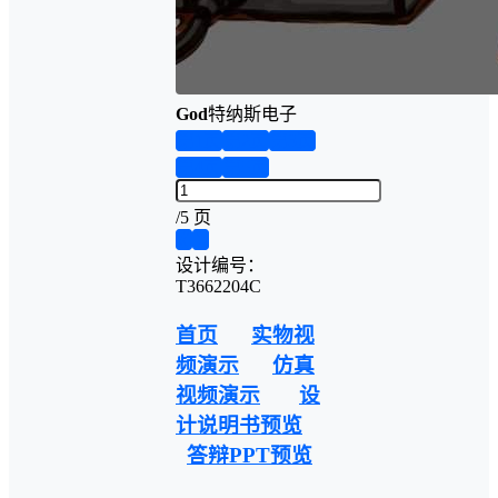
God
特纳斯电子
第1页
第2页
第3页
第4页
第5页
/
5 页
❮
❯
设计编号：
T3662204C
首页
实物视
频演示
仿真
视频演示
设
计说明书预览
答辩PPT预览