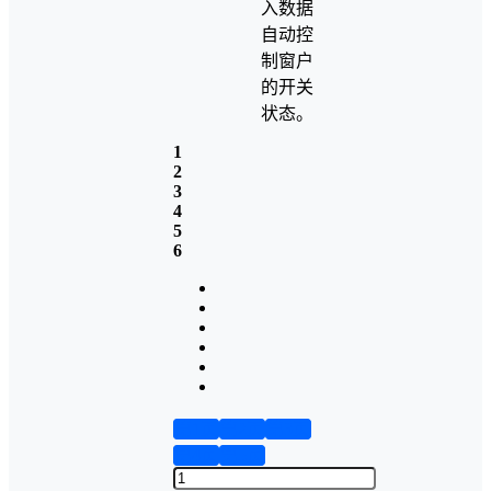
入数据
自动控
制窗户
的开关
状态。
1
2
3
4
5
6
第1页
第2页
第3页
第4页
第5页